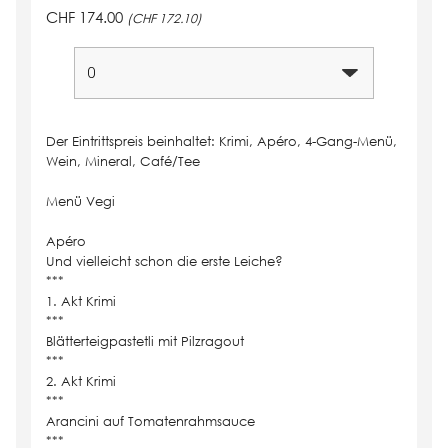
CHF 174.00
(CHF 172.10)
Der Eintrittspreis beinhaltet:
Krimi, Apéro, 4-Gang-Menü,
Wein, Mineral, Café/Tee
Menü Vegi
Apéro
Und vielleicht schon die erste Leiche?
***
1. Akt Krimi
***
Blätterteigpastetli mit Pilzragout
***
2. Akt Krimi
***
Arancini auf Tomatenrahmsauce
***