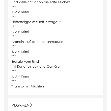
Und vielleicht schon die erste Leiche?
***
1. Akt Krimi
***
Blätterteigpastetli mit Pilzragout
***
2. Akt Krimi
***
Arancini auf Tomatenrahmsauce
***
3. Akt Krimi
***
Brasato vom Rind
mit Kartoffelstock und Gemüse
***
4. Akt Krimi
***
Tiramisu mit Früchten
VEGI-MENÜ